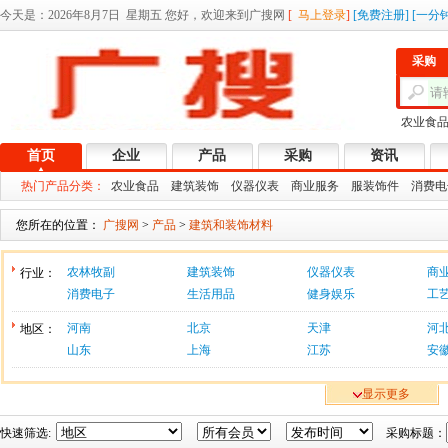
今天是：
2026年8月7日 星期五 您好，欢迎来到广搜网
[
马上登录
]
[
免费注册
]
[
一分
采购
农业食
首页
企业
产品
采购
资讯
热门产品分类：
农业食品
建筑装饰
仪器仪表
商业服务
服装饰件
消费电
您所在的位置：
广搜网
>
产品
>
建筑和装饰材料
农林牧副
建筑装饰
仪器仪表
商
行业：
消费电子
生活用品
健身娱乐
工
河南
北京
天津
河
地区：
山东
上海
江苏
安
显示更多
快速筛选:
采购标题：