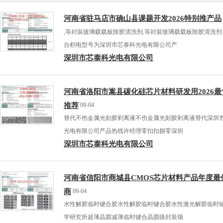
河南省驻马店市确山县课题开发2026特别推产品
,等封裝玻璃载载板除胶清洗剂,等封裝玻璃载载板除胶清洗剂
台积电型号为深圳市芯泰科光电有限公司产
深圳市芯泰科光电有限公司
河南省洛阳市嵩县碳化硅芯片材料研发用2026最
推荐
09-04
替代不伤金属光刻胶剥离液不伤金属光刻胶剥离液替代深圳
光电有限公司产品热线许经理零扣扣捌零深圳
深圳市芯泰科光电有限公司
河南省信阳市商城县CMOS芯片材料产品年度最
商
09-04
水性解胶临时键合胶水性解胶临时键合胶水性激光解胶临时
学研究所超薄晶圆减薄临时键合晶圆级封装领